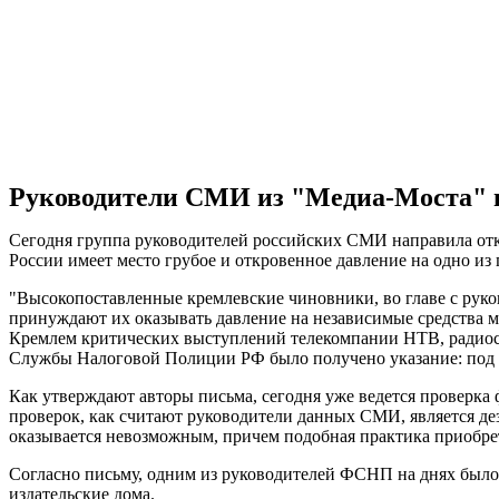
Руководители СМИ из "Медиа-Моста" 
Сегодня группа руководителей российских СМИ направила откр
России имеет место грубое и откровенное давление на одно из 
"Высокопоставленные кремлевские чиновники, во главе с рук
принуждают их оказывать давление на независимые средства 
Кремлем критических выступлений телекомпании НТВ, радиост
Службы Налоговой Полиции РФ было получено указание: под л
Как утверждают авторы письма, сегодня уже ведется проверка 
проверок, как считают руководители данных СМИ, является де
оказывается невозможным, причем подобная практика приобрет
Согласно письму, одним из руководителей ФСНП на днях было 
издательские дома.