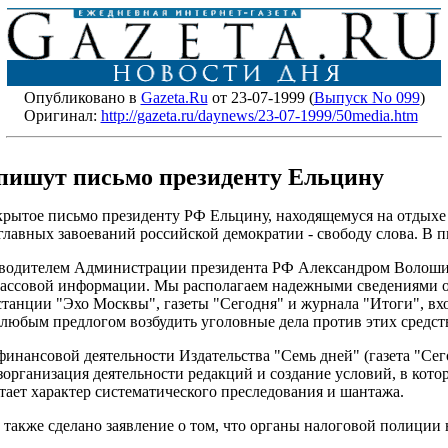
Опубликовано в
Gazeta.Ru
от 23-07-1999 (
Выпуск No 099
)
Оригинал:
http://gazeta.ru/daynews/23-07-1999/50media.htm
пишут письмо президенту Ельцину
ытое письмо президенту РФ Ельцину, находящемуся на отдыхе в
главных завоеваний российской демократии - свободу слова. В п
оводителем Администрации президента РФ Александром Волошин
массовой информации. Мы располагаем надежными сведениями о 
анции "Эхо Москвы", газеты "Сегодня" и журнала "Итоги", вх
юбым предлогом возбудить уголовные дела против этих средст
финансовой деятельности Издательства "Семь дней" (газета "Сег
зорганизация деятельности редакций и создание условий, в ко
ает характер систематического преследования и шантажа.
также сделано заявление о том, что органы налоговой полиции